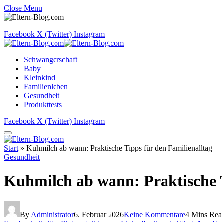
Close Menu
Facebook
X (Twitter)
Instagram
Schwangerschaft
Baby
Kleinkind
Familienleben
Gesundheit
Produkttests
Facebook
X (Twitter)
Instagram
Start
»
Kuhmilch ab wann: Praktische Tipps für den Familienalltag
Gesundheit
Kuhmilch ab wann: Praktische T
By
Administrator
6. Februar 2026
Keine Kommentare
4 Mins Rea