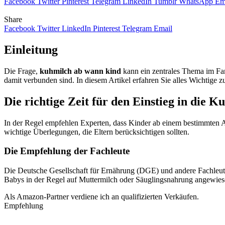
Facebook
Twitter
Pinterest
Telegram
LinkedIn
Tumblr
WhatsApp
Em
Share
Facebook
Twitter
LinkedIn
Pinterest
Telegram
Email
Einleitung
Die Frage,
kuhmilch ab wann kind
kann ein zentrales Thema im Fam
damit verbunden sind. In diesem Artikel erfahren Sie alles Wichtige 
Die richtige Zeit für den Einstieg in die K
In der Regel empfehlen Experten, dass Kinder ab einem bestimmten Al
wichtige Überlegungen, die Eltern berücksichtigen sollten.
Die Empfehlung der Fachleute
Die Deutsche Gesellschaft für Ernährung (DGE) und andere Fachleut
Babys in der Regel auf Muttermilch oder Säuglingsnahrung angewiese
Als Amazon-Partner verdiene ich an qualifizierten Verkäufen.
Empfehlung