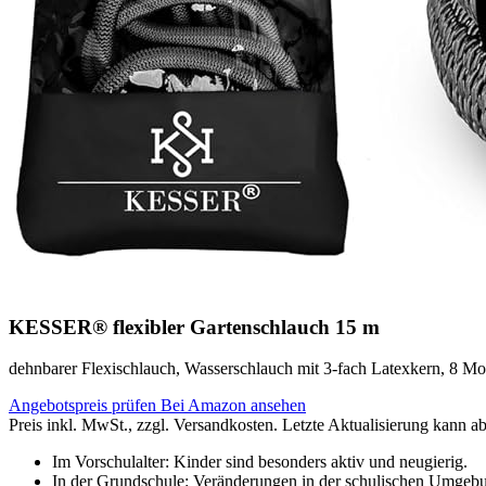
KESSER® flexibler Gartenschlauch 15 m
dehnbarer Flexischlauch, Wasserschlauch mit 3-fach Latexkern, 8 Mo
Angebotspreis prüfen
Bei Amazon ansehen
Preis inkl. MwSt., zzgl. Versandkosten. Letzte Aktualisierung kann a
Im Vorschulalter: Kinder sind besonders aktiv und neugierig.
In der Grundschule: Veränderungen in der schulischen Umgebu