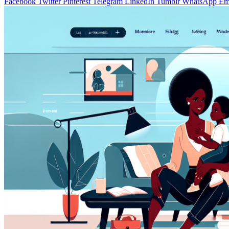
Facebook
Twitter
Pinterest
Telegram
LinkedIn
Tumblr
WhatsApp
Em