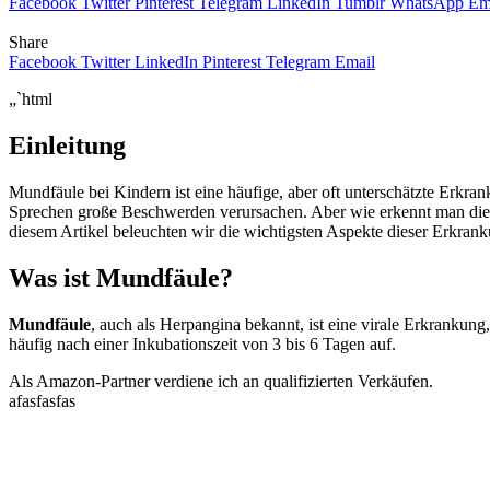
Facebook
Twitter
Pinterest
Telegram
LinkedIn
Tumblr
WhatsApp
Em
Share
Facebook
Twitter
LinkedIn
Pinterest
Telegram
Email
„`html
Einleitung
Mundfäule bei Kindern ist eine häufige, aber oft unterschätzte Erk
Sprechen große Beschwerden verursachen. Aber wie erkennt man d
diesem Artikel beleuchten wir die wichtigsten Aspekte dieser Erkran
Was ist Mundfäule?
Mundfäule
, auch als Herpangina bekannt, ist eine virale Erkrankung
häufig nach einer Inkubationszeit von 3 bis 6 Tagen auf.
Als Amazon-Partner verdiene ich an qualifizierten Verkäufen.
afasfasfas