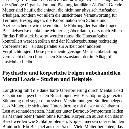
die ständige Organisation und Planung familiärer Abläufe. Gerade
Mütter sind häufig diejenigen, die nicht nur physisch Aufgaben
erledigen, sondern vor allem die unsichtbare Verantwortung für
Termine, Besorgungen, die Koordination von Schule und
Arztbesuchen sowie die emotionale Führung der Familie tragen.
Beispielsweise denkt eine Mutter tagsüber daran, dass noch Milch
für das Frühstück besorgt werden muss, die Hausaufgaben
kontrolliert werden sollten und der Kindergeburtstag rechtzeitig
vorbereitet ist – all das parallel zur Arbeit oder anderen
Verpflichtungen. Diese permanente geistige Mehrfachbelastung
verursacht einen chronischen Stresszustand, der im Alltag oft
unsichtbar bleibt.
Psychische und körperliche Folgen unbehandelten
Mental Loads – Studien und Beispiele
Langfristig führt die dauerhafte Überforderung durch Mental Load
zu spürbaren psychischen Belastungen wie Erschöpfung, gereizter
Stimmung und sogar depressiven Verstimmungen. Studien belegen,
dass Mütter, die sich ohne Unterstützung mit dieser unsichtbaren
Last auseinandersetzen, häufiger unter Burnout-Symptomen leiden
als Männer oder Frauen ohne Kinder. Körperlich äußert sich das in
Beschwerden wie Schlafproblemen, Kopfschmerzen oder erhöhtem
Blutdruck. Ein Beispiel aus der Praxis: Viele Mütter berichten, dass