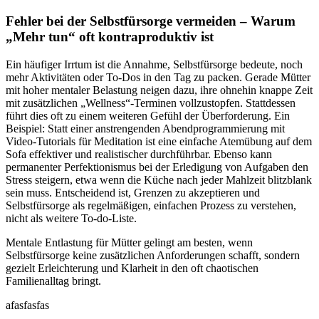
Fehler bei der Selbstfürsorge vermeiden – Warum
„Mehr tun“ oft kontraproduktiv ist
Ein häufiger Irrtum ist die Annahme, Selbstfürsorge bedeute, noch
mehr Aktivitäten oder To-Dos in den Tag zu packen. Gerade Mütter
mit hoher mentaler Belastung neigen dazu, ihre ohnehin knappe Zeit
mit zusätzlichen „Wellness“-Terminen vollzustopfen. Stattdessen
führt dies oft zu einem weiteren Gefühl der Überforderung. Ein
Beispiel: Statt einer anstrengenden Abendprogrammierung mit
Video-Tutorials für Meditation ist eine einfache Atemübung auf dem
Sofa effektiver und realistischer durchführbar. Ebenso kann
permanenter Perfektionismus bei der Erledigung von Aufgaben den
Stress steigern, etwa wenn die Küche nach jeder Mahlzeit blitzblank
sein muss. Entscheidend ist, Grenzen zu akzeptieren und
Selbstfürsorge als regelmäßigen, einfachen Prozess zu verstehen,
nicht als weitere To-do-Liste.
Mentale Entlastung für Mütter gelingt am besten, wenn
Selbstfürsorge keine zusätzlichen Anforderungen schafft, sondern
gezielt Erleichterung und Klarheit in den oft chaotischen
Familienalltag bringt.
afasfasfas