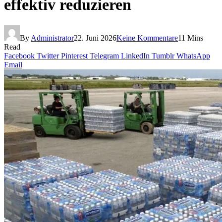
effektiv reduzieren
By
Administrator
22. Juni 2026
Keine Kommentare
11 Mins
Read
Facebook
Twitter
Pinterest
Telegram
LinkedIn
Tumblr
WhatsApp
Email