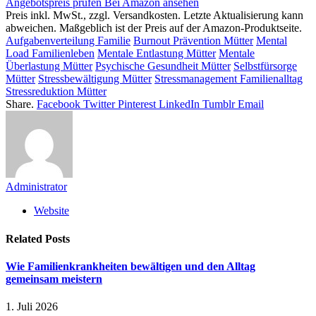
Angebotspreis prüfen
Bei Amazon ansehen
Preis inkl. MwSt., zzgl. Versandkosten. Letzte Aktualisierung kann
abweichen. Maßgeblich ist der Preis auf der Amazon-Produktseite.
Aufgabenverteilung Familie
Burnout Prävention Mütter
Mental
Load Familienleben
Mentale Entlastung Mütter
Mentale
Überlastung Mütter
Psychische Gesundheit Mütter
Selbstfürsorge
Mütter
Stressbewältigung Mütter
Stressmanagement Familienalltag
Stressreduktion Mütter
Share.
Facebook
Twitter
Pinterest
LinkedIn
Tumblr
Email
Administrator
Website
Related
Posts
Wie Familienkrankheiten bewältigen und den Alltag
gemeinsam meistern
1. Juli 2026