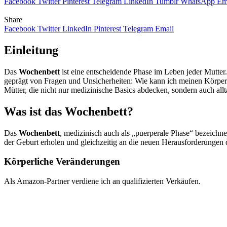
Facebook
Twitter
Pinterest
Telegram
LinkedIn
Tumblr
WhatsApp
Em
Share
Facebook
Twitter
LinkedIn
Pinterest
Telegram
Email
Einleitung
Das
Wochenbett
ist eine entscheidende Phase im Leben jeder Mutter.
geprägt von Fragen und Unsicherheiten: Wie kann ich meinen Körper u
Mütter, die nicht nur medizinische Basics abdecken, sondern auch all
Was ist das Wochenbett?
Das
Wochenbett
, medizinisch auch als „puerperale Phase“ bezeichne
der Geburt erholen und gleichzeitig an die neuen Herausforderungen
Körperliche Veränderungen
Als Amazon-Partner verdiene ich an qualifizierten Verkäufen.