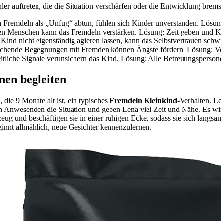
ler auftreten, die die Situation verschärfen oder die Entwicklung bre
Fremdeln als „Unfug“ abtun, fühlen sich Kinder unverstanden. Lösung
n Menschen kann das Fremdeln verstärken. Lösung: Zeit geben und Ko
 Kind nicht eigenständig agieren lassen, kann das Selbstvertrauen sc
chende Begegnungen mit Fremden können Ängste fördern. Lösung: Vor
tliche Signale verunsichern das Kind. Lösung: Alle Betreuungspersonen
onen begleiten
 die 9 Monate alt ist, ein typisches
Fremdeln Kleinkind
-Verhalten. Le
n den Anwesenden die Situation und geben Lena viel Zeit und Nähe. Es 
zeug und beschäftigen sie in einer ruhigen Ecke, sodass sie sich lan
ginnt allmählich, neue Gesichter kennenzulernen.