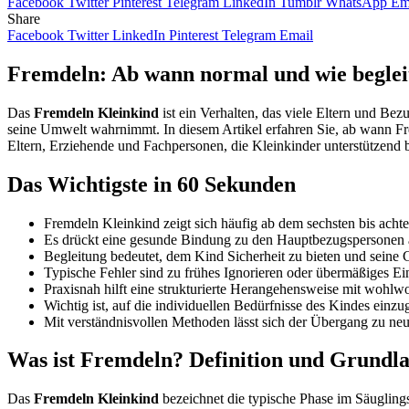
Facebook
Twitter
Pinterest
Telegram
LinkedIn
Tumblr
WhatsApp
Em
Share
Facebook
Twitter
LinkedIn
Pinterest
Telegram
Email
Fremdeln: Ab wann normal und wie beglei
Das
Fremdeln Kleinkind
ist ein Verhalten, das viele Eltern und Bez
seine Umwelt wahrnimmt. In diesem Artikel erfahren Sie, ab wann Frem
Eltern, Erziehende und Fachpersonen, die Kleinkinder unterstützend 
Das Wichtigste in 60 Sekunden
Fremdeln Kleinkind zeigt sich häufig ab dem sechsten bis ach
Es drückt eine gesunde Bindung zu den Hauptbezugspersonen 
Begleitung bedeutet, dem Kind Sicherheit zu bieten und seine
Typische Fehler sind zu frühes Ignorieren oder übermäßiges Ei
Praxisnah hilft eine strukturierte Herangehensweise mit wohlw
Wichtig ist, auf die individuellen Bedürfnisse des Kindes einzu
Mit verständnisvollen Methoden lässt sich der Übergang zu ne
Was ist Fremdeln? Definition und Grundl
Das
Fremdeln Kleinkind
bezeichnet die typische Phase im Säuglings-