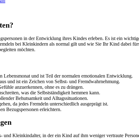
ail
ten?
ugspersonen in der Entwicklung ihres Kindes erleben. Es ist ein wichti
deln bei Kleinkindern als normal gilt und wie Sie Ihr Kind dabei fürs
begleiten möchten.
ten Lebensmonat und ist Teil der normalen emotionalen Entwicklung.
aus und ist ein Zeichen von Selbst- und Fremdwahrnehmung.
 Gefühle anzuerkennen, ohne es zu drängen.
nschreiten, was die Selbstständigkeit hemmen kann.
ollender Behutsamkeit und Alltagssituationen.
gehen, da jedes Fremdeln unterschiedlich ausgeprägt ist.
uen Bezugspersonen erleichtern.
agen
 und Kleinkindalter, in der ein Kind auf ihm weniger vertraute Persone