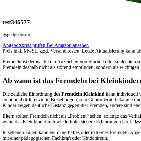
test346577
gsgsdgsdgsdg
Angebotspreis prüfen
Bei Amazon ansehen
Preis inkl. MwSt., zzgl. Versandkosten. Letzte Aktualisierung kann a
Fremdeln ist demnach kein Anzeichen von Sturheit oder schlechten so
Fremdeln deshalb nicht als störend empfinden, sondern als wichtige
Ab wann ist das Fremdeln bei Kleinkinde
Die zeitliche Einordnung des
Fremdeln Kleinkind
kann individuell v
emotional differenzierte Beziehungen, sein Gehirn lernt, bekannte 
Kinder zeigen deutliche Distanz gegenüber Fremden, andere sind eher
Eltern sollten Fremdeln nicht als „Problem“ sehen, solange das Verha
wenn das Kleinkind durch wiederholte sichere Erfahrungen lernt, da
In seltenen Fällen kann ein dauerhaftes oder extremes Fremdeln Anze
mit einer pädagogischen Fachkraft oder Kinderärztin.