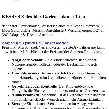
KESSER® flexibler Gartenschlauch 15 m
dehnbarer Flexischlauch, Wasserschlauch mit 3-fach Latexkern, 8
Modi Sprühpistole, Messing Anschlüsse + Wandhalterung, 1/2" &
3/4" Adapter & Tasche, Anthrazit
Angebotspreis prüfen
Bei Amazon ansehen
Preis inkl. MwSt., zzgl. Versandkosten. Letzte Aktualisierung kann
abweichen. Maßgeblich ist der Preis auf der Amazon-Produktseite.
Angst oder Scham
: Viele Kinder fürchten sich vor der
Nutzung fremder Toiletten oder der Beobachtung durch
andere.
Unwohlsein oder Schmerzen
: Infektionen der Harnwege
oder Hautreizungen im Genitalbereich können zum Einhalten
führen.
Gewohnheit oder Kontrolle
: Das Kind entdeckt die
Fähigkeit, die Blase zu kontrollieren, und testet Grenzen aus.
Aufmerksamkeit
: Manchmal ist das Verhalten ein Ausdruck
von Unsicherheit oder Wunsch nach mehr Aufmerksamkeit.
Stressige Situationen
: Veränderungen im Alltag, wie
Umzüge oder Kita-Start, können sich auf das Blasenverhalten