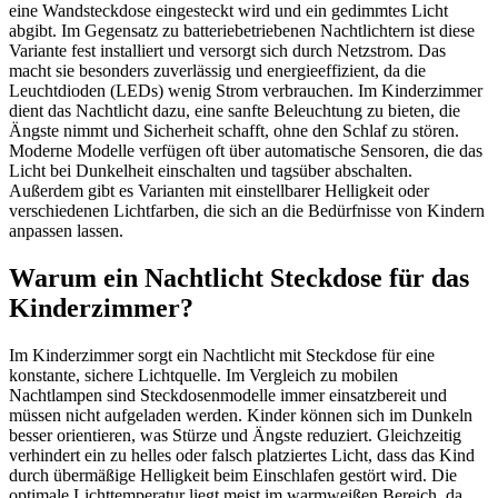
eine Wandsteckdose eingesteckt wird und ein gedimmtes Licht
abgibt. Im Gegensatz zu batteriebetriebenen Nachtlichtern ist diese
Variante fest installiert und versorgt sich durch Netzstrom. Das
macht sie besonders zuverlässig und energieeffizient, da die
Leuchtdioden (LEDs) wenig Strom verbrauchen. Im Kinderzimmer
dient das Nachtlicht dazu, eine sanfte Beleuchtung zu bieten, die
Ängste nimmt und Sicherheit schafft, ohne den Schlaf zu stören.
Moderne Modelle verfügen oft über automatische Sensoren, die das
Licht bei Dunkelheit einschalten und tagsüber abschalten.
Außerdem gibt es Varianten mit einstellbarer Helligkeit oder
verschiedenen Lichtfarben, die sich an die Bedürfnisse von Kindern
anpassen lassen.
Warum ein Nachtlicht Steckdose für das
Kinderzimmer?
Im Kinderzimmer sorgt ein Nachtlicht mit Steckdose für eine
konstante, sichere Lichtquelle. Im Vergleich zu mobilen
Nachtlampen sind Steckdosenmodelle immer einsatzbereit und
müssen nicht aufgeladen werden. Kinder können sich im Dunkeln
besser orientieren, was Stürze und Ängste reduziert. Gleichzeitig
verhindert ein zu helles oder falsch platziertes Licht, dass das Kind
durch übermäßige Helligkeit beim Einschlafen gestört wird. Die
optimale Lichttemperatur liegt meist im warmweißen Bereich, da