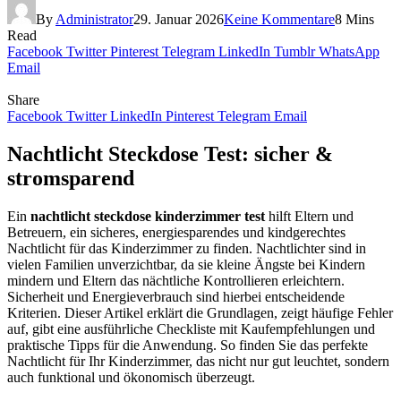
By
Administrator
29. Januar 2026
Keine Kommentare
8 Mins
Read
Facebook
Twitter
Pinterest
Telegram
LinkedIn
Tumblr
WhatsApp
Email
Share
Facebook
Twitter
LinkedIn
Pinterest
Telegram
Email
Nachtlicht Steckdose Test: sicher &
stromsparend
Ein
nachtlicht steckdose kinderzimmer test
hilft Eltern und
Betreuern, ein sicheres, energiesparendes und kindgerechtes
Nachtlicht für das Kinderzimmer zu finden. Nachtlichter sind in
vielen Familien unverzichtbar, da sie kleine Ängste bei Kindern
mindern und Eltern das nächtliche Kontrollieren erleichtern.
Sicherheit und Energieverbrauch sind hierbei entscheidende
Kriterien. Dieser Artikel erklärt die Grundlagen, zeigt häufige Fehler
auf, gibt eine ausführliche Checkliste mit Kaufempfehlungen und
praktische Tipps für die Anwendung. So finden Sie das perfekte
Nachtlicht für Ihr Kinderzimmer, das nicht nur gut leuchtet, sondern
auch funktional und ökonomisch überzeugt.