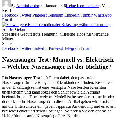
By
Administrator
29. Januar 2026
Keine Kommentare
8 Mins
Read
Facebook
Twitter
Pinterest
Telegram
LinkedIn
Tumblr
WhatsApp
Email
Stressfreie Geburt trotz Trennung: hilfreiche Tipps für werdende
Mütter
Share
Facebook
Twitter
LinkedIn
Pinterest
Telegram
Email
Nasensauger Test: Manuell vs. Elektrisch
– Welcher Nasensauger ist der Richtige?
Ein
Nasensauger Test
hilft Eltern dabei, den passenden
Nasensauger für ihre Babys und Kleinkinder zu finden. Besonders
in der Erkältungszeit ist eine verstopfte Nase bei den Kleinsten
unangenehm und kann sogar den Schlaf sowie die Atmung
beeinträchtigen. Doch welches Modell ist besser: der manuelle oder
der elektrische Nasensauger? In diesem Artikel gehen wir praxisnah
auf die Unterschiede ein, geben Tipps zur Anwendung und erläutern
typische Fehler und deren Lösungen. So finden Sie den optimalen
Helfer für die sanfte Nasenpflege Ihres Kindes.