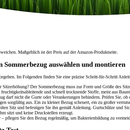
bweichen. Maßgeblich ist der Preis auf der Amazon-Produktseite.
igen Sommerbezug auswählen und montieren
ehen. Im Folgenden finden Sie eine präzise Schritt-für-Schritt Anleit
r Sitzerhöhung? Der Sommerbezug muss zur Form und Größe des Sitze
 feuchtigkeitsableitende und schnell trocknende Stoffe, meist aus Ba
g darf nicht die Gurte oder Verankerungen behindern. Prüfen Sie, ob de
en sorgfältig aus. Ein zu kleiner Bezug scheuert, ein zu großer verruts
en Sitz und befestigen Sie ihn gemäß Anleitung. Gurtschlitze und Sich
m sitzt und keine Druckstellen erzeugt.
– pflegen Sie den Bezug regelmäßig, um Bakterienbildung zu vermei