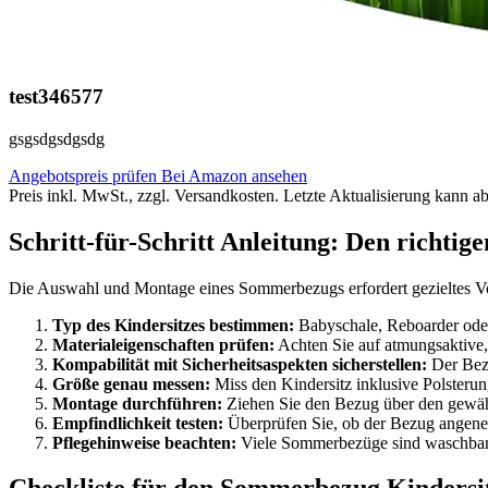
test346577
gsgsdgsdgsdg
Angebotspreis prüfen
Bei Amazon ansehen
Preis inkl. MwSt., zzgl. Versandkosten. Letzte Aktualisierung kann a
Schritt-für-Schritt Anleitung: Den richt
Die Auswahl und Montage eines Sommerbezugs erfordert gezieltes Vorg
Typ des Kindersitzes bestimmen:
Babyschale, Reboarder ode
Materialeigenschaften prüfen:
Achten Sie auf atmungsaktive,
Kompabilität mit Sicherheitsaspekten sicherstellen:
Der Bezu
Größe genau messen:
Miss den Kindersitz inklusive Polsterung
Montage durchführen:
Ziehen Sie den Bezug über den gewählt
Empfindlichkeit testen:
Überprüfen Sie, ob der Bezug angeneh
Pflegehinweise beachten:
Viele Sommerbezüge sind waschbar 