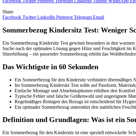
Facebook
Twitter
Pinterest
Telegram
LinkedIn
Tumblr
WhatsApp
Em
Share
Facebook
Twitter
LinkedIn
Pinterest
Telegram
Email
Sommerbezug Kindersitz Test: Weniger S
Ein Sommerbezug Kindersitz Test gewinnt besonders in den warmen Mon
Suche nach der optimalen Lösung gegen Hitze und Feuchtigkeit im Kind
Sitzerhöhung – ein passender Sommerbezug erhöht das Wohlbefinden I
Das Wichtigste in 60 Sekunden
Ein Sommerbezug für den Kindersitz verhindert übermäßiges S
Im Sommerbezug Kindersitz Test sollte auf Passform, Materialqu
Einfache Montage und Abnehmoptionen erhöhen den Komfort f
Typische Fehler sind falsche Größenwahl und ungeeignete Mater
Regelmäßiges Reinigen des Bezugs ist entscheidend für Hygien
Ein optimaler Sommerbezug unterstützt den natürlichen Feuchtigk
Definition und Grundlagen: Was ist ein S
Ein Sommerbezug für den Kindersitz ist eine speziell entwickelte S