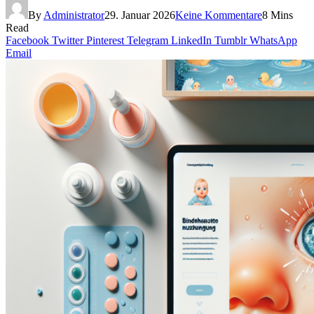
By
Administrator
29. Januar 2026
Keine Kommentare
8 Mins
Read
Facebook
Twitter
Pinterest
Telegram
LinkedIn
Tumblr
WhatsApp
Email