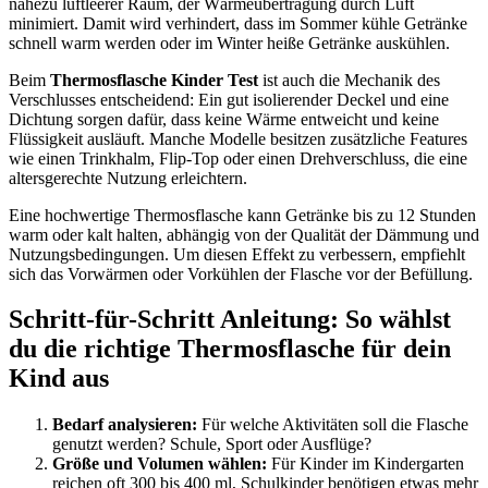
nahezu luftleerer Raum, der Wärmeübertragung durch Luft
minimiert. Damit wird verhindert, dass im Sommer kühle Getränke
schnell warm werden oder im Winter heiße Getränke auskühlen.
Beim
Thermosflasche Kinder Test
ist auch die Mechanik des
Verschlusses entscheidend: Ein gut isolierender Deckel und eine
Dichtung sorgen dafür, dass keine Wärme entweicht und keine
Flüssigkeit ausläuft. Manche Modelle besitzen zusätzliche Features
wie einen Trinkhalm, Flip-Top oder einen Drehverschluss, die eine
altersgerechte Nutzung erleichtern.
Eine hochwertige Thermosflasche kann Getränke bis zu 12 Stunden
warm oder kalt halten, abhängig von der Qualität der Dämmung und
Nutzungsbedingungen. Um diesen Effekt zu verbessern, empfiehlt
sich das Vorwärmen oder Vorkühlen der Flasche vor der Befüllung.
Schritt-für-Schritt Anleitung: So wählst
du die richtige Thermosflasche für dein
Kind aus
Bedarf analysieren:
Für welche Aktivitäten soll die Flasche
genutzt werden? Schule, Sport oder Ausflüge?
Größe und Volumen wählen:
Für Kinder im Kindergarten
reichen oft 300 bis 400 ml, Schulkinder benötigen etwas mehr