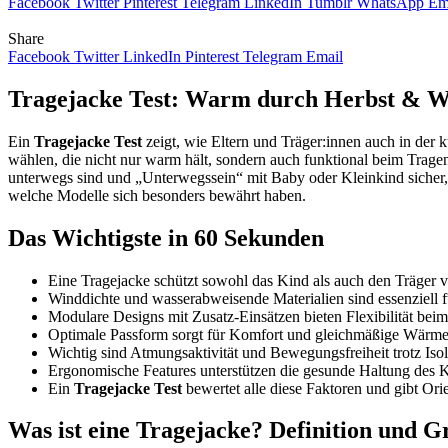
Facebook
Twitter
Pinterest
Telegram
LinkedIn
Tumblr
WhatsApp
Em
Share
Facebook
Twitter
LinkedIn
Pinterest
Telegram
Email
Tragejacke Test: Warm durch Herbst & W
Ein
Tragejacke Test
zeigt, wie Eltern und Träger:innen auch in der 
wählen, die nicht nur warm hält, sondern auch funktional beim Tragen
unterwegs sind und „Unterwegssein“ mit Baby oder Kleinkind sicher,
welche Modelle sich besonders bewährt haben.
Das Wichtigste in 60 Sekunden
Eine Tragejacke schützt sowohl das Kind als auch den Träger 
Winddichte und wasserabweisende Materialien sind essenziell f
Modulare Designs mit Zusatz-Einsätzen bieten Flexibilität bei
Optimale Passform sorgt für Komfort und gleichmäßige Wärme
Wichtig sind Atmungsaktivität und Bewegungsfreiheit trotz Isol
Ergonomische Features unterstützen die gesunde Haltung des K
Ein
Tragejacke Test
bewertet alle diese Faktoren und gibt Ori
Was ist eine Tragejacke? Definition und 