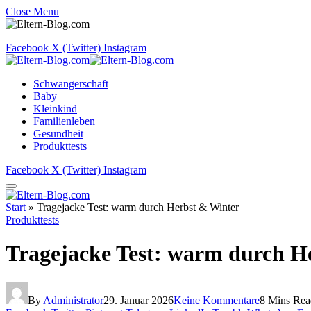
Close Menu
Facebook
X (Twitter)
Instagram
Schwangerschaft
Baby
Kleinkind
Familienleben
Gesundheit
Produkttests
Facebook
X (Twitter)
Instagram
Start
»
Tragejacke Test: warm durch Herbst & Winter
Produkttests
Tragejacke Test: warm durch H
By
Administrator
29. Januar 2026
Keine Kommentare
8 Mins Rea