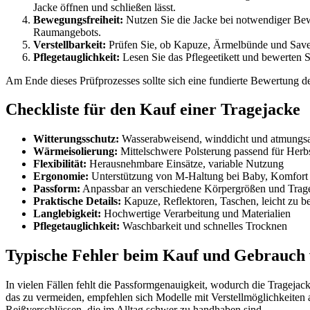
Jacke öffnen und schließen lässt.
Bewegungsfreiheit:
Nutzen Sie die Jacke bei notwendiger Bew
Raumangebots.
Verstellbarkeit:
Prüfen Sie, ob Kapuze, Ärmelbünde und Savety
Pflegetauglichkeit:
Lesen Sie das Pflegeetikett und bewerten S
Am Ende dieses Prüfprozesses sollte sich eine fundierte Bewertung d
Checkliste für den Kauf einer Tragejacke
Witterungsschutz:
Wasserabweisend, winddicht und atmungsa
Wärmeisolierung:
Mittelschwere Polsterung passend für Herb
Flexibilität:
Herausnehmbare Einsätze, variable Nutzung
Ergonomie:
Unterstützung von M-Haltung bei Baby, Komfort f
Passform:
Anpassbar an verschiedene Körpergrößen und Trage
Praktische Details:
Kapuze, Reflektoren, Taschen, leicht zu b
Langlebigkeit:
Hochwertige Verarbeitung und Materialien
Pflegetauglichkeit:
Waschbarkeit und schnelles Trocknen
Typische Fehler beim Kauf und Gebrauch 
In vielen Fällen fehlt die Passformgenauigkeit, wodurch die Trageja
das zu vermeiden, empfehlen sich Modelle mit Verstellmöglichkeiten a
Reißverschlüssen, die im Alltag schwer zu handhaben sind.