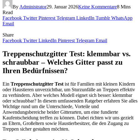
By
Administrator
29. Januar 2026
Keine Kommentare
8 Mins
Read
Facebook
Twitter
Pinterest
Telegram
LinkedIn
Tumblr
WhatsApp
Email
Share
Facebook
Twitter
LinkedIn
Pinterest
Telegram
Email
Treppenschutzgitter Test: klemmbar vs.
schraubbar – Welches Gitter passt zu
Ihren Bedürfnissen?
Ein
Treppenschutzgitter Test
ist für Familien mit kleinen Kindern
oder Haustieren unverzichtbar, um Sturzunfälle an Treppen effektiv
zu verhindern. Aber welches Modell eignet sich besser: klemmbar
oder schraubbar? In diesem umfassenden Ratgeber erfahren Sie alles
Wichtige rund um die Unterschiede, Vorteile und
Anwendungsbereiche beider Gitterarten, um eine fundierte
Kaufentscheidung treffen zu können. Dabei richten wir uns gezielt
an Eltern, Großeltern sowie Haustierbesitzer, die den Zugang zu
Treppen sicher gestalten möchten.