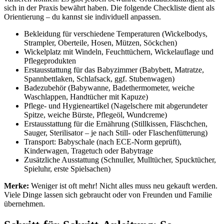
sich in der Praxis bewährt haben. Die folgende Checkliste dient als
Orientierung – du kannst sie individuell anpassen.
Bekleidung für verschiedene Temperaturen (Wickelbodys,
Strampler, Oberteile, Hosen, Mützen, Söckchen)
Wickelplatz mit Windeln, Feuchttüchern, Wickelauflage und
Pflegeprodukten
Erstausstattung für das Babyzimmer (Babybett, Matratze,
Spannbettlaken, Schlafsack, ggf. Stubenwagen)
Badezubehör (Babywanne, Badethermometer, weiche
Waschlappen, Handtücher mit Kapuze)
Pflege- und Hygieneartikel (Nagelschere mit abgerundeter
Spitze, weiche Bürste, Pflegeöl, Wundcreme)
Erstausstattung für die Ernährung (Stillkissen, Fläschchen,
Sauger, Sterilisator – je nach Still- oder Flaschenfütterung)
Transport: Babyschale (nach ECE-Norm geprüft),
Kinderwagen, Tragetuch oder Babytrage
Zusätzliche Ausstattung (Schnuller, Mulltücher, Spucktücher,
Spieluhr, erste Spielsachen)
Merke:
Weniger ist oft mehr! Nicht alles muss neu gekauft werden.
Viele Dinge lassen sich gebraucht oder von Freunden und Familie
übernehmen.