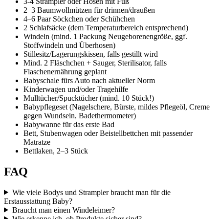
3-4 Strampler oder Hosen mit Fuß
2–3 Baumwollmützen für drinnen/draußen
4–6 Paar Söckchen oder Schühchen
2 Schlafsäcke (dem Temperaturbereich entsprechend)
Windeln (mind. 1 Packung Neugeborenengröße, ggf.
Stoffwindeln und Überhosen)
Stillesitz/Lagerungskissen, falls gestillt wird
Mind. 2 Fläschchen + Sauger, Sterilisator, falls
Flaschenernährung geplant
Babyschale fürs Auto nach aktueller Norm
Kinderwagen und/oder Tragehilfe
Mulltücher/Spucktücher (mind. 10 Stück!)
Babypflegeset (Nagelschere, Bürste, mildes Pflegeöl, Creme
gegen Wundsein, Badethermometer)
Babywanne für das erste Bad
Bett, Stubenwagen oder Beistellbettchen mit passender
Matratze
Bettlaken, 2–3 Stück
FAQ
Wie viele Bodys und Strampler braucht man für die
Erstausstattung Baby?
Braucht man einen Windeleimer?
Wie erkenne ich, ob Produkte sicher sind?