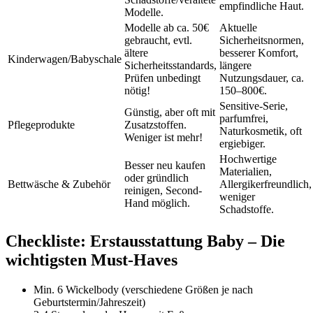
empfindliche Haut.
Modelle.
Modelle ab ca. 50€
Aktuelle
gebraucht, evtl.
Sicherheitsnormen,
ältere
besserer Komfort,
Kinderwagen/Babyschale
Sicherheitsstandards,
längere
Prüfen unbedingt
Nutzungsdauer, ca.
nötig!
150–800€.
Sensitive-Serie,
Günstig, aber oft mit
parfumfrei,
Pflegeprodukte
Zusatzstoffen.
Naturkosmetik, oft
Weniger ist mehr!
ergiebiger.
Hochwertige
Besser neu kaufen
Materialien,
oder gründlich
Bettwäsche & Zubehör
Allergikerfreundlich,
reinigen, Second-
weniger
Hand möglich.
Schadstoffe.
Checkliste: Erstausstattung Baby – Die
wichtigsten Must-Haves
Min. 6 Wickelbody (verschiedene Größen je nach
Geburtstermin/Jahreszeit)