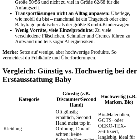
Größe 50/56 und nicht zu viel in Größe 62/68 für die
Anfangszeit.
Transportlösungen nicht an Alltag anpassen:
Überlege,
wie mobil du bist – manchmal ist ein Tragetuch oder eine
Babytrage praktischer als der größte Kombi-Kinderwagen.
Wenig Vorräte, viele Einzelprodukte:
Zu viele
verschiedene Fläschchen, Schnuller und Cremes führen zu
Aufwand und teils sogar Allergierisiken.
Merke:
Setze auf wenige, aber hochwertige Produkte. So
vermeidest du Fehlkäufe und Überforderungen.
Vergleich: Günstig vs. Hochwertig bei der
Erstausstattung Baby
Günstig (z.B.
Hochwertig (z.B.
Kategorie
Discounter/Second
Marken, Bio)
Hand)
Oft günstig
Bio-Materialien,
erhältlich, Second
GOTS- oder
Hand meist top in
OEKO-TEX-
Kleidung
Ordnung. Darauf
zertifiziert,
achten: keine
langlebig, ideal für
Schadstoffe/veraltete