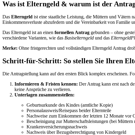
Was ist Elterngeld & warum ist der Antrag
Das
Elterngeld
ist eine staatliche Leistung, die Müttern und Vätern na
Einkommensverluste abzufedern und die Vereinbarkeit von Familie un
Das Elterngeld ist an einen
formellen Antrag
gebunden – ohne gestell
verschiedene Varianten, wie das
Basiselterngeld
und das
ElterngeldP
Merke:
Ohne fristgerechten und vollständigen Elterngeld Antrag dro
Schritt-für-Schritt: So stellen Sie Ihren El
Die Antragstellung kann auf den ersten Blick komplex erscheinen. Fol
Informieren & Fristen kennen:
Der Antrag kann erst nach der
keine Ansprüche zu verlieren.
Unterlagen zusammenstellen:
Geburtsurkunde des Kindes (amtliche Kopie)
Personalausweis/Reisepass beider Elternteile
Nachweise zum Einkommen der letzten 12 Monate vor 
Bescheinigung zur Mutterschaftsleistungen (bei Müttern 
Krankenversicherungsnachweis
Nachweis über Bezugsberechtigung von Kindergeld