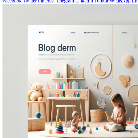
Facebook
Twitter
Pinterest
Telegram
LinkedIn
Tumblr
WhatsApp
Em