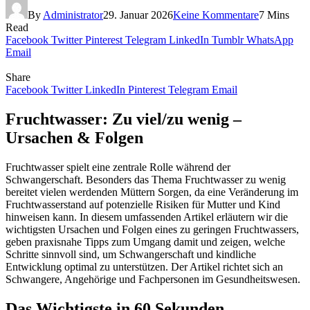
By
Administrator
29. Januar 2026
Keine Kommentare
7 Mins
Read
Facebook
Twitter
Pinterest
Telegram
LinkedIn
Tumblr
WhatsApp
Email
Share
Facebook
Twitter
LinkedIn
Pinterest
Telegram
Email
Fruchtwasser: Zu viel/zu wenig –
Ursachen & Folgen
Fruchtwasser spielt eine zentrale Rolle während der
Schwangerschaft. Besonders das Thema Fruchtwasser zu wenig
bereitet vielen werdenden Müttern Sorgen, da eine Veränderung im
Fruchtwasserstand auf potenzielle Risiken für Mutter und Kind
hinweisen kann. In diesem umfassenden Artikel erläutern wir die
wichtigsten Ursachen und Folgen eines zu geringen Fruchtwassers,
geben praxisnahe Tipps zum Umgang damit und zeigen, welche
Schritte sinnvoll sind, um Schwangerschaft und kindliche
Entwicklung optimal zu unterstützen. Der Artikel richtet sich an
Schwangere, Angehörige und Fachpersonen im Gesundheitswesen.
Das Wichtigste in 60 Sekunden