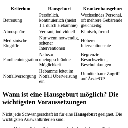
Kriterium
Hausgeburt
Krankenhausgeburt
Persönlich,
Wechselndes Personal,
Betreuung
kontinuierlich (meist
oft mehrere Gebärende
1:1 durch Hebamme)
gleichzeitig
Atmosphäre
Vertraut, individuell
Klinisch, fremd
Nur wenn notwendig,
Medizinische
Höherer
seltener
Eingriffe
Interventionsrate
Interventionen
Nahezu
Begrenzte
Familienintegration
uneingeschränkte
Besuchszeiten,
Möglichkeit
Beschränkungen
Hebamme leitet im
Unmittelbarer Zugriff
Notfallversorgung
Notfall Überweisung
auf Ärzte/OP
ein
Wann ist eine Hausgeburt möglich? Die
wichtigsten Voraussetzungen
Nicht jede Schwangerschaft ist für eine
Hausgeburt
geeignet. Die
wichtigsten Auswahlkriterien sind: