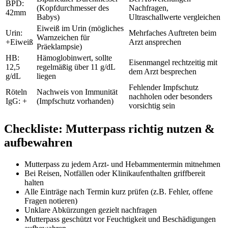
BPD:
(Kopfdurchmesser des
Nachfragen,
42mm
Babys)
Ultraschallwerte vergleichen
Eiweiß im Urin (mögliches
Urin:
Mehrfaches Auftreten beim
Warnzeichen für
+Eiweiß
Arzt ansprechen
Präeklampsie)
HB:
Hämoglobinwert, sollte
Eisenmangel rechtzeitig mit
12,5
regelmäßig über 11 g/dL
dem Arzt besprechen
g/dL
liegen
Fehlender Impfschutz
Röteln
Nachweis von Immunität
nachholen oder besonders
IgG: +
(Impfschutz vorhanden)
vorsichtig sein
Checkliste: Mutterpass richtig nutzen &
aufbewahren
Mutterpass zu jedem Arzt- und Hebammentermin mitnehmen
Bei Reisen, Notfällen oder Klinikaufenthalten griffbereit
halten
Alle Einträge nach Termin kurz prüfen (z.B. Fehler, offene
Fragen notieren)
Unklare Abkürzungen gezielt nachfragen
Mutterpass geschützt vor Feuchtigkeit und Beschädigungen