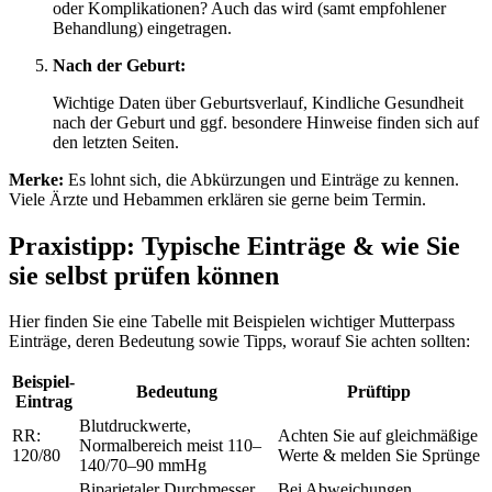
oder Komplikationen? Auch das wird (samt empfohlener
Behandlung) eingetragen.
Nach der Geburt:
Wichtige Daten über Geburtsverlauf, Kindliche Gesundheit
nach der Geburt und ggf. besondere Hinweise finden sich auf
den letzten Seiten.
Merke:
Es lohnt sich, die Abkürzungen und Einträge zu kennen.
Viele Ärzte und Hebammen erklären sie gerne beim Termin.
Praxistipp: Typische Einträge & wie Sie
sie selbst prüfen können
Hier finden Sie eine Tabelle mit Beispielen wichtiger Mutterpass
Einträge, deren Bedeutung sowie Tipps, worauf Sie achten sollten:
Beispiel-
Bedeutung
Prüftipp
Eintrag
Blutdruckwerte,
RR:
Achten Sie auf gleichmäßige
Normalbereich meist 110–
120/80
Werte & melden Sie Sprünge
140/70–90 mmHg
Biparietaler Durchmesser
Bei Abweichungen