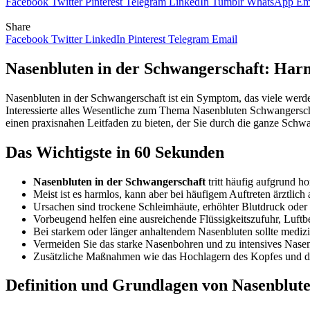
Facebook
Twitter
Pinterest
Telegram
LinkedIn
Tumblr
WhatsApp
Em
Share
Facebook
Twitter
LinkedIn
Pinterest
Telegram
Email
Nasenbluten in der Schwangerschaft: Harm
Nasenbluten in der Schwangerschaft ist ein Symptom, das viele wer
Interessierte alles Wesentliche zum Thema Nasenbluten Schwangersch
einen praxisnahen Leitfaden zu bieten, der Sie durch die ganze Schwa
Das Wichtigste in 60 Sekunden
Nasenbluten in der Schwangerschaft
tritt häufig aufgrund 
Meist ist es harmlos, kann aber bei häufigem Auftreten ärztlich
Ursachen sind trockene Schleimhäute, erhöhter Blutdruck oder
Vorbeugend helfen eine ausreichende Flüssigkeitszufuhr, Luft
Bei starkem oder länger anhaltendem Nasenbluten sollte medizi
Vermeiden Sie das starke Nasenbohren und zu intensives Nase
Zusätzliche Maßnahmen wie das Hochlagern des Kopfes und da
Definition und Grundlagen von Nasenblute