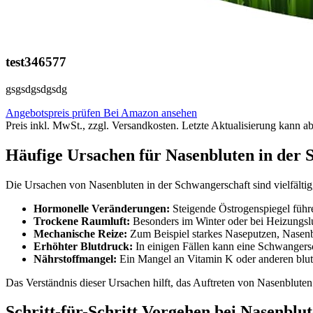
test346577
gsgsdgsdgsdg
Angebotspreis prüfen
Bei Amazon ansehen
Preis inkl. MwSt., zzgl. Versandkosten. Letzte Aktualisierung kann a
Häufige Ursachen für Nasenbluten in der 
Die Ursachen von Nasenbluten in der Schwangerschaft sind vielfältig
Hormonelle Veränderungen:
Steigende Östrogenspiegel führe
Trockene Raumluft:
Besonders im Winter oder bei Heizungslu
Mechanische Reize:
Zum Beispiel starkes Naseputzen, Nasenb
Erhöhter Blutdruck:
In einigen Fällen kann eine Schwangers
Nährstoffmangel:
Ein Mangel an Vitamin K oder anderen blut
Das Verständnis dieser Ursachen hilft, das Auftreten von Nasenbluten
Schritt-für-Schritt Vorgehen bei Nasenblu