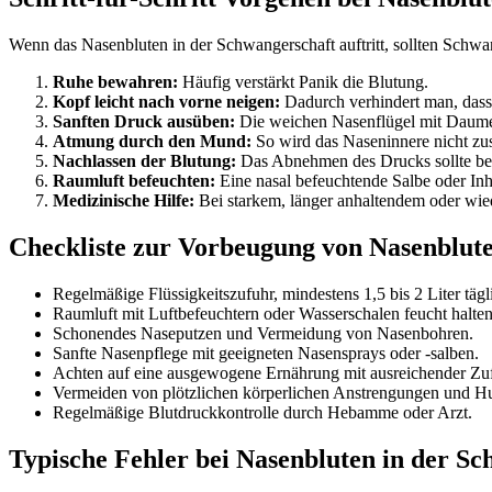
Wenn das Nasenbluten in der Schwangerschaft auftritt, sollten Schwan
Ruhe bewahren:
Häufig verstärkt Panik die Blutung.
Kopf leicht nach vorne neigen:
Dadurch verhindert man, dass 
Sanften Druck ausüben:
Die weichen Nasenflügel mit Daume
Atmung durch den Mund:
So wird das Naseninnere nicht zusä
Nachlassen der Blutung:
Das Abnehmen des Drucks sollte beh
Raumluft befeuchten:
Eine nasal befeuchtende Salbe oder Inh
Medizinische Hilfe:
Bei starkem, länger anhaltendem oder wied
Checkliste zur Vorbeugung von Nasenblut
Regelmäßige Flüssigkeitszufuhr, mindestens 1,5 bis 2 Liter tägl
Raumluft mit Luftbefeuchtern oder Wasserschalen feucht halten
Schonendes Naseputzen und Vermeidung von Nasenbohren.
Sanfte Nasenpflege mit geeigneten Nasensprays oder -salben.
Achten auf eine ausgewogene Ernährung mit ausreichender Zu
Vermeiden von plötzlichen körperlichen Anstrengungen und Hu
Regelmäßige Blutdruckkontrolle durch Hebamme oder Arzt.
Typische Fehler bei Nasenbluten in der S