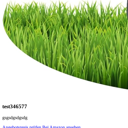
test346577
gsgsdgsdgsdg
Angebotspreis prüfen
Bei Amazon ansehen