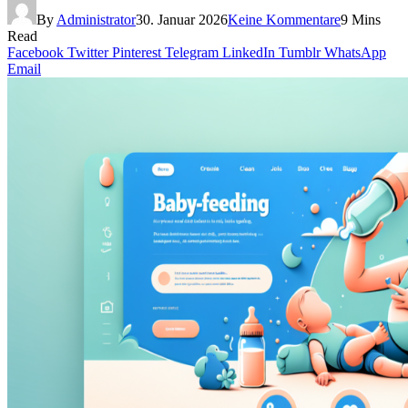
By
Administrator
30. Januar 2026
Keine Kommentare
9 Mins
Read
Facebook
Twitter
Pinterest
Telegram
LinkedIn
Tumblr
WhatsApp
Email