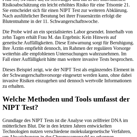
Risikoabschätzung ein leicht erhöhtes Risiko für eine Trisomie 21.
Sie entscheidet sich für einen NIPT Test zur weiteren Abklärung.
Nach ausführlicher Beratung bei ihrer Frauenärztin erfolgt die
Blutentnahme in der 11. Schwangerschaftswoche.
Die Probe wird an ein spezialisiertes Labor gesendet. Innerhalb von
zehn Tagen erhält Frau M. das Ergebnis: Kein Hinweis auf
genetische Auffälligkeiten. Diese Entwarnung sorgt für Beruhigung.
Ihre Ärztin empfiehlt dennoch, im Rahmen der regulären Vorsorge
weiterhin alle empfohlenen Untersuchungen wahrzunehmen. Im
Fall einer Auffälligkeit hätte man weitere invasive Tests besprochen.
Dieses Beispiel zeigt, wie der NIPT Test als ergänzendes Element in
der Schwangerschaftsvorsorge eingesetzt werden kann, ohne dabei
invasive Risiken einzugehen und dennoch wertvolle Informationen
zu erhalten.
Welche Methoden und Tools umfasst der
NIPT Test?
Grundlage des NIPT Tests ist die Analyse von zellfreier DNA im
mütterlichen Blut. Die in den letzten Jahren entwickelten
Technologien nutzen verschiedene molekulargenetische Verfahren,
um Abweichungen in der Chromosomenzahl zu erkennen.