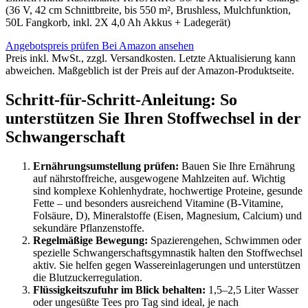
(36 V, 42 cm Schnittbreite, bis 550 m², Brushless, Mulchfunktion,
50L Fangkorb, inkl. 2X 4,0 Ah Akkus + Ladegerät)
Angebotspreis prüfen
Bei Amazon ansehen
Preis inkl. MwSt., zzgl. Versandkosten. Letzte Aktualisierung kann
abweichen. Maßgeblich ist der Preis auf der Amazon-Produktseite.
Schritt-für-Schritt-Anleitung: So
unterstützen Sie Ihren Stoffwechsel in der
Schwangerschaft
Ernährungsumstellung prüfen:
Bauen Sie Ihre Ernährung
auf nährstoffreiche, ausgewogene Mahlzeiten auf. Wichtig
sind komplexe Kohlenhydrate, hochwertige Proteine, gesunde
Fette – und besonders ausreichend Vitamine (B-Vitamine,
Folsäure, D), Mineralstoffe (Eisen, Magnesium, Calcium) und
sekundäre Pflanzenstoffe.
Regelmäßige Bewegung:
Spazierengehen, Schwimmen oder
spezielle Schwangerschaftsgymnastik halten den Stoffwechsel
aktiv. Sie helfen gegen Wassereinlagerungen und unterstützen
die Blutzuckerregulation.
Flüssigkeitszufuhr im Blick behalten:
1,5–2,5 Liter Wasser
oder ungesüßte Tees pro Tag sind ideal, je nach