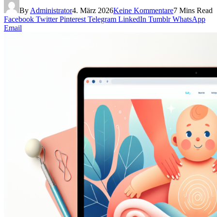
By
Administrator
4. März 2026
Keine Kommentare
7 Mins Read
Facebook
Twitter
Pinterest
Telegram
LinkedIn
Tumblr
WhatsApp
Email