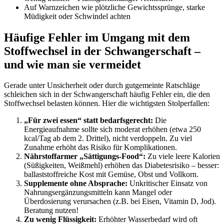
Auf Warnzeichen wie plötzliche Gewichtssprünge, starke
Müdigkeit oder Schwindel achten
Häufige Fehler im Umgang mit dem
Stoffwechsel in der Schwangerschaft –
und wie man sie vermeidet
Gerade unter Unsicherheit oder durch gutgemeinte Ratschläge
schleichen sich in der Schwangerschaft häufig Fehler ein, die den
Stoffwechsel belasten können. Hier die wichtigsten Stolperfallen:
„Für zwei essen“ statt bedarfsgerecht:
Die
Energieaufnahme sollte sich moderat erhöhen (etwa 250
kcal/Tag ab dem 2. Drittel), nicht verdoppeln. Zu viel
Zunahme erhöht das Risiko für Komplikationen.
Nährstoffarmer „Sättigungs-Food“:
Zu viele leere Kalorien
(Süßigkeiten, Weißmehl) erhöhen das Diabetesrisiko – besser:
ballaststoffreiche Kost mit Gemüse, Obst und Vollkorn.
Supplemente ohne Absprache:
Unkritischer Einsatz von
Nahrungsergänzungsmitteln kann Mangel oder
Überdosierung verursachen (z.B. bei Eisen, Vitamin D, Jod).
Beratung nutzen!
Zu wenig Flüssigkeit:
Erhöhter Wasserbedarf wird oft