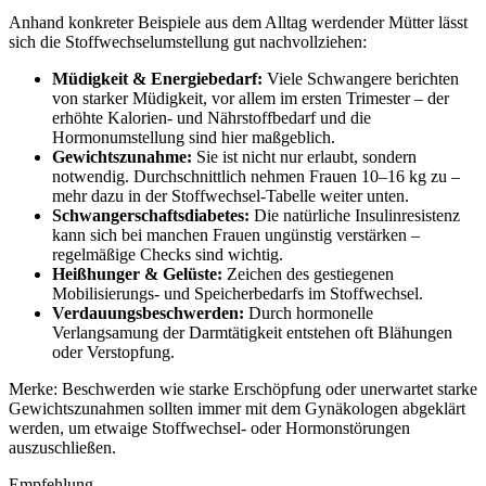
Anhand konkreter Beispiele aus dem Alltag werdender Mütter lässt
sich die Stoffwechselumstellung gut nachvollziehen:
Müdigkeit & Energiebedarf:
Viele Schwangere berichten
von starker Müdigkeit, vor allem im ersten Trimester – der
erhöhte Kalorien- und Nährstoffbedarf und die
Hormonumstellung sind hier maßgeblich.
Gewichtszunahme:
Sie ist nicht nur erlaubt, sondern
notwendig. Durchschnittlich nehmen Frauen 10–16 kg zu –
mehr dazu in der Stoffwechsel-Tabelle weiter unten.
Schwangerschaftsdiabetes:
Die natürliche Insulinresistenz
kann sich bei manchen Frauen ungünstig verstärken –
regelmäßige Checks sind wichtig.
Heißhunger & Gelüste:
Zeichen des gestiegenen
Mobilisierungs- und Speicherbedarfs im Stoffwechsel.
Verdauungsbeschwerden:
Durch hormonelle
Verlangsamung der Darmtätigkeit entstehen oft Blähungen
oder Verstopfung.
Merke: Beschwerden wie starke Erschöpfung oder unerwartet starke
Gewichtszunahmen sollten immer mit dem Gynäkologen abgeklärt
werden, um etwaige Stoffwechsel- oder Hormonstörungen
auszuschließen.
Empfehlung