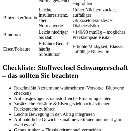
Normalgewicht)
empfohlen
Leichte
Hoher Nüchternzucker,
Insulinresistenz,
auffälliger
Blutzucker/Insulin
aber
Glukosetoleranztest =
Normalwerte
Diabetesrisiko
Leicht niedriger
>140/90 mmHg – mögliches
Blutdruck
bis stabil
Präeklampsie-Risiko
Erhöhter Bedarf,
Erhöhte Müdigkeit, Blässe,
Eisen/Folsäure
häufig
auffällige Blutwerte
Substitution
Checkliste: Stoffwechsel Schwangerschaft
– das sollten Sie beachten
Regelmäßig Arzttermine wahrnehmen (Vorsorge, Blutwerte
checken)
Auf ausgewogene, nährstoffreiche Ernährung achten
Zusätzliche Folsäure & Eisen gezielt nach ärztlicher
Rücksprache zuführen
Leichte Bewegung in den Alltag integrieren
Auf natürliche Gewichtszunahme vertrauen und nicht „für
zwei essen“
Genug trinken – Flüssigkeitsmangel vermeiden