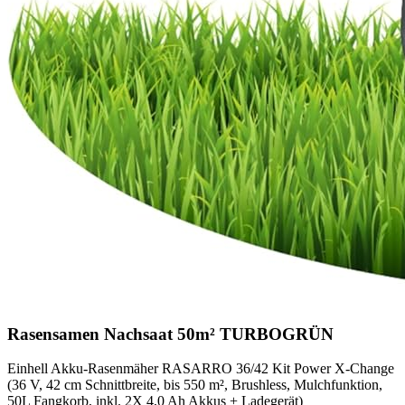
Rasensamen Nachsaat 50m² TURBOGRÜN
Einhell Akku-Rasenmäher RASARRO 36/42 Kit Power X-Change
(36 V, 42 cm Schnittbreite, bis 550 m², Brushless, Mulchfunktion,
50L Fangkorb, inkl. 2X 4,0 Ah Akkus + Ladegerät)