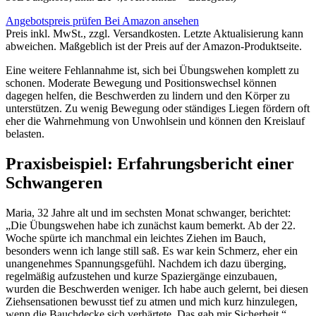
Angebotspreis prüfen
Bei Amazon ansehen
Preis inkl. MwSt., zzgl. Versandkosten. Letzte Aktualisierung kann
abweichen. Maßgeblich ist der Preis auf der Amazon-Produktseite.
Eine weitere Fehlannahme ist, sich bei Übungswehen komplett zu
schonen. Moderate Bewegung und Positionswechsel können
dagegen helfen, die Beschwerden zu lindern und den Körper zu
unterstützen. Zu wenig Bewegung oder ständiges Liegen fördern oft
eher die Wahrnehmung von Unwohlsein und können den Kreislauf
belasten.
Praxisbeispiel: Erfahrungsbericht einer
Schwangeren
Maria, 32 Jahre alt und im sechsten Monat schwanger, berichtet:
„Die Übungswehen habe ich zunächst kaum bemerkt. Ab der 22.
Woche spürte ich manchmal ein leichtes Ziehen im Bauch,
besonders wenn ich lange still saß. Es war kein Schmerz, eher ein
unangenehmes Spannungsgefühl. Nachdem ich dazu überging,
regelmäßig aufzustehen und kurze Spaziergänge einzubauen,
wurden die Beschwerden weniger. Ich habe auch gelernt, bei diesen
Ziehsensationen bewusst tief zu atmen und mich kurz hinzulegen,
wenn die Bauchdecke sich verhärtete. Das gab mir Sicherheit.“