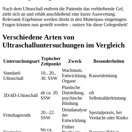
Nach dem Ultraschall entfernt die Patientin das verbleibende Gel,
zieht sich an und erhält anschließend eine kurze Auswertung.
Relevante Ergebnisse werden direkt in den Mutterpass eingetragen.
Fragen können nun gestellt werden – nutzen Sie diese Gelegenheit!
Verschiedene Arten von
Ultraschalluntersuchungen im Vergleich
Typischer
Untersuchungsart
Zweck
Besonderheiten
Zeitpunkt
Wachstum,
Standard-
10., 20.,
Entwicklung,
Kassenleistung
Ultraschall
30. SSW
Organe
Plastische
ab ca. 20.
Darstellung,
oft
3D/4D-Ultraschall
SSW
psychische
Selbstzahlerleistung
Bindung
Detailanalyse
20.–22.
Spezialpraxis, bei
Feindiagnostik
der
SSW
Verdacht oder Risiko
Entwicklung
Früher
bis ca.