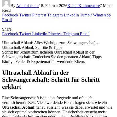
By
Administrator
18. Februar 2026
Keine Kommentare
7 Mins
Read
Facebook
Twitter
Pinterest
Telegram
LinkedIn
Tumblr
WhatsApp
Email
Share
Facebook
Twitter
LinkedIn
Pinterest
Telegram
Email
Ultraschall Ablauf: Alles Wichtige zum Schwangerschafts-
Ultraschall, Ablauf, Schritte & Tipps
Schritt für Schritt zum sicheren Ultraschall Ablauf in der
Schwangerschaft: Entdecken Sie den genauen Ablauf, Tipps,
häufige Fehler & Expertenrat für werdende Eltern.
Ultraschall Ablauf in der
Schwangerschaft: Schritt für Schritt
erklärt
Eine Schwangerschaft ist eine aufregende und oft auch
verunsichernde Zeit. Viele werdende Eltern fragen sich, wie ein
Ultraschall Ablauf
genau aussieht, was sie dabei erwartet und wie
sie sich optimal vorbereiten können. Unsicherheit entsteht meist
durch fehlende Information oder widersprüchliche Aussagen im