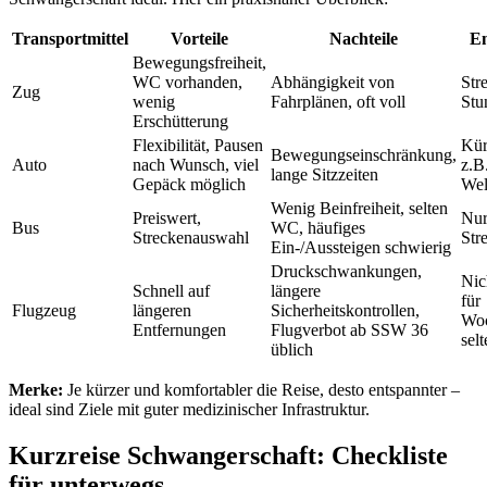
Transportmittel
Vorteile
Nachteile
Em
Bewegungsfreiheit,
WC vorhanden,
Abhängigkeit von
Str
Zug
wenig
Fahrplänen, oft voll
Stu
Erschütterung
Flexibilität, Pausen
Kür
Bewegungseinschränkung,
Auto
nach Wunsch, viel
z.B
lange Sitzzeiten
Gepäck möglich
Wel
Wenig Beinfreiheit, selten
Preiswert,
Nur
Bus
WC, häufiges
Streckenauswahl
Str
Ein-/Aussteigen schwierig
Druckschwankungen,
Nic
Schnell auf
längere
für
Flugzeug
längeren
Sicherheitskontrollen,
Woc
Entfernungen
Flugverbot ab SSW 36
sel
üblich
Merke:
Je kürzer und komfortabler die Reise, desto entspannter –
ideal sind Ziele mit guter medizinischer Infrastruktur.
Kurzreise Schwangerschaft: Checkliste
für unterwegs