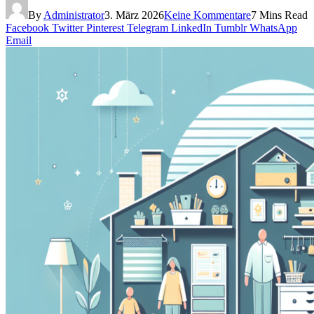
By
Administrator
3. März 2026
Keine Kommentare
7 Mins Read
Facebook
Twitter
Pinterest
Telegram
LinkedIn
Tumblr
WhatsApp
Email