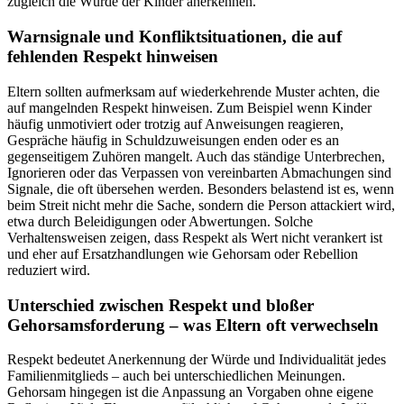
zugleich die Würde der Kinder anerkennen.
Warnsignale und Konfliktsituationen, die auf
fehlenden Respekt hinweisen
Eltern sollten aufmerksam auf wiederkehrende Muster achten, die
auf mangelnden Respekt hinweisen. Zum Beispiel wenn Kinder
häufig unmotiviert oder trotzig auf Anweisungen reagieren,
Gespräche häufig in Schuldzuweisungen enden oder es an
gegenseitigem Zuhören mangelt. Auch das ständige Unterbrechen,
Ignorieren oder das Verpassen von vereinbarten Abmachungen sind
Signale, die oft übersehen werden. Besonders belastend ist es, wenn
beim Streit nicht mehr die Sache, sondern die Person attackiert wird,
etwa durch Beleidigungen oder Abwertungen. Solche
Verhaltensweisen zeigen, dass Respekt als Wert nicht verankert ist
und eher auf Ersatzhandlungen wie Gehorsam oder Rebellion
reduziert wird.
Unterschied zwischen Respekt und bloßer
Gehorsamsforderung – was Eltern oft verwechseln
Respekt bedeutet Anerkennung der Würde und Individualität jedes
Familienmitglieds – auch bei unterschiedlichen Meinungen.
Gehorsam hingegen ist die Anpassung an Vorgaben ohne eigene