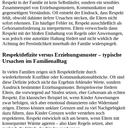
Respekt in der Familie ist kein Selbstläufer, sondern ein sensibles
Zusammenspiel von Erziehungsmustern, Kommunikation und
gegenseitigem Verständnis. Oft entsteht der Eindruck, dass Respekt
fehlt, obwohl dahinter tiefere Ursachen stecken, die Eltern nicht
sofort erkennen. Ein häufiger Fehler ist, Respekt ausschließlich als
Gehorsamsforderung zu interpretieren. Eltern verwechseln dann
Respekt mit der bloßen Einhaltung von Regeln oder Anweisungen,
was jedoch eine autoritäre Haltung fördert und nicht wirklich die
Achtung der Persönlichkeit innerhalb der Familie widerspiegelt.
Respektdefizite versus Erziehungsmuster – typische
Ursachen im Familienalltag
In vielen Familien zeigen sich Respektdefizite durch
wiederkehrende Konflikte oder Kommunikationsabbrüche. Oft sind
diese Defizite jedoch nicht das Ergebnis fehlender Werte, sondern
Ausdruck bestimmter Erziehungsmuster. Beispielsweise fördern
Eltern, die vorwiegend auf Strafen setzen, eher Gehorsam als echten
Respekt. Ein klassisches Beispiel ist, wenn Kinder Anweisungen
zwar befolgen, sich aber emotional distanzieren oder Widerstand
zeigen. Ebenso können unklare Grenzen und zu viel Nachgiebigkeit
dazu führen, dass Kinder Grenzen weder verstehen noch
respektieren. Respekt entwickelt sich am besten, wenn Eltern mit
konsequenter Wärme agieren – also klare Regeln setzen, aber