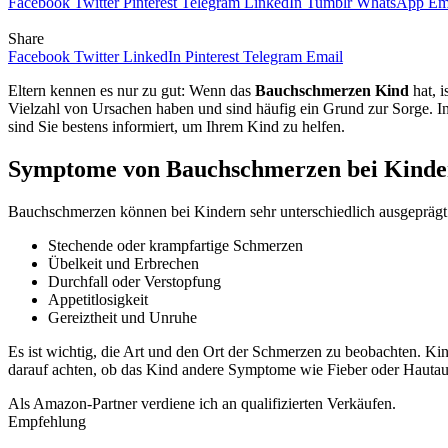
Facebook
Twitter
Pinterest
Telegram
LinkedIn
Tumblr
WhatsApp
Em
Share
Facebook
Twitter
LinkedIn
Pinterest
Telegram
Email
Eltern kennen es nur zu gut: Wenn das
Bauchschmerzen Kind
hat, 
Vielzahl von Ursachen haben und sind häufig ein Grund zur Sorge. In
sind Sie bestens informiert, um Ihrem Kind zu helfen.
Symptome von Bauchschmerzen bei Kinde
Bauchschmerzen können bei Kindern sehr unterschiedlich ausgeprägt s
Stechende oder krampfartige Schmerzen
Übelkeit und Erbrechen
Durchfall oder Verstopfung
Appetitlosigkeit
Gereiztheit und Unruhe
Es ist wichtig, die Art und den Ort der Schmerzen zu beobachten. Ki
darauf achten, ob das Kind andere Symptome wie Fieber oder Hautaus
Als Amazon-Partner verdiene ich an qualifizierten Verkäufen.
Empfehlung