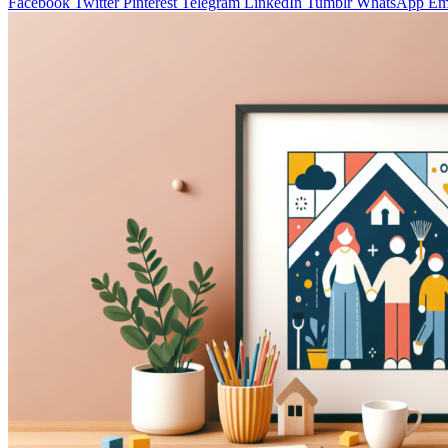
Facebook
Twitter
Pinterest
Telegram
LinkedIn
Tumblr
WhatsApp
Em