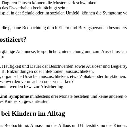
 längeren Pausen können die Muster stark schwanken.
s Essverhalten beeinträchtigt sein.
spiel in der Schule oder im sozialen Umfeld, können die Symptome ve
 ist die genaue Beobachtung durch Eltern und Bezugspersonen besonders
stiziert?
orgfältige Anamnese, körperliche Untersuchung und zum Ausschluss and
ip:
t, Häufigkeit und Dauer der Beschwerden sowie Auslöser und Begleit
B. Entzündungen oder Infektionen, auszuschließen.
n, organische Ursachen auszuschließen, etwa Zöliakie oder Infektionen.
schwerden verursachen oder verstärken?
utet werden bzw. zur Absicherung.
Kind Symptome
mindestens drei Monate bestehen und keine anderen or
des Kindes zu gewährleisten.
 bei Kindern im Alltag
 Beobachtung, Anpassung des Alltags und Unterstützung des Kindes. Hi