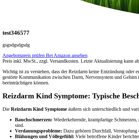
test346577
gsgsdgsdgsdg
Angebotspreis prüfen
Bei Amazon ansehen
Preis inkl. MwSt., zzgl. Versandkosten. Letzte Aktualisierung kann a
Wichtig ist zu verstehen, dass der Reizdarm keine Entzündung oder er
gestörte Kommunikation zwischen Darm, Nervensystem und Gehirn im
beeinträchtigen können.
Reizdarm Kind Symptome: Typische Besc
Die
Reizdarm Kind Symptome
äußern sich unterschiedlich und vari
Bauchschmerzen:
Wiederkehrende, krampfartige Schmerzen, me
sind.
Verdauungsprobleme:
Dazu gehören Durchfall, Verstopfung o
Blähungen und Völlegefühl:
Viele betroffene Kinder berich