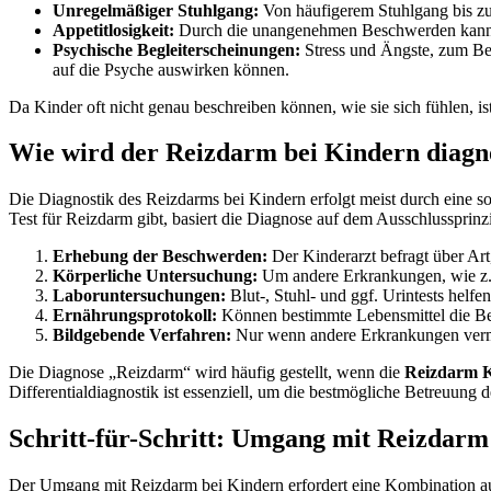
Unregelmäßiger Stuhlgang:
Von häufigerem Stuhlgang bis zu
Appetitlosigkeit:
Durch die unangenehmen Beschwerden kann da
Psychische Begleiterscheinungen:
Stress und Ängste, zum Bei
auf die Psyche auswirken können.
Da Kinder oft nicht genau beschreiben können, wie sie sich fühlen,
Wie wird der Reizdarm bei Kindern diagno
Die Diagnostik des Reizdarms bei Kindern erfolgt meist durch eine s
Test für Reizdarm gibt, basiert die Diagnose auf dem Ausschlussprinz
Erhebung der Beschwerden:
Der Kinderarzt befragt über Ar
Körperliche Untersuchung:
Um andere Erkrankungen, wie z. 
Laboruntersuchungen:
Blut-, Stuhl- und ggf. Urintests helfe
Ernährungsprotokoll:
Können bestimmte Lebensmittel die Be
Bildgebende Verfahren:
Nur wenn andere Erkrankungen verm
Die Diagnose „Reizdarm“ wird häufig gestellt, wenn die
Reizdarm 
Differentialdiagnostik ist essenziell, um die bestmögliche Betreuung 
Schritt-für-Schritt: Umgang mit Reizdarm
Der Umgang mit Reizdarm bei Kindern erfordert eine Kombination aus