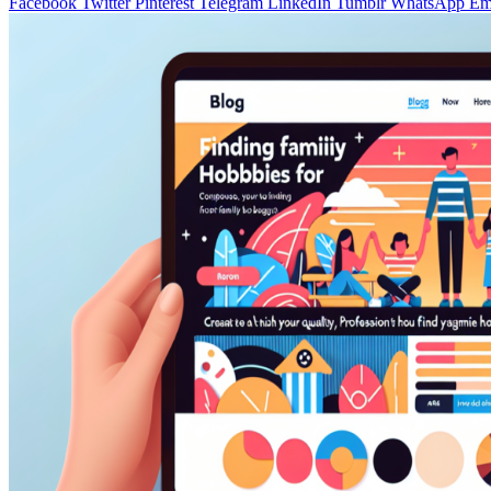
Facebook
Twitter
Pinterest
Telegram
LinkedIn
Tumblr
WhatsApp
Em