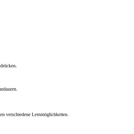
udrücken.
andauern.
ten verschiedene Lernmöglichkeiten.