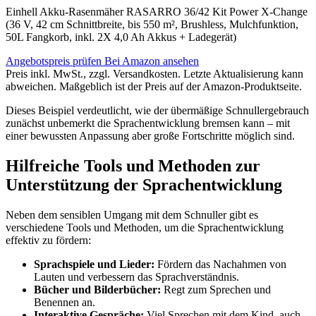
Einhell Akku-Rasenmäher RASARRO 36/42 Kit Power X-Change
(36 V, 42 cm Schnittbreite, bis 550 m², Brushless, Mulchfunktion,
50L Fangkorb, inkl. 2X 4,0 Ah Akkus + Ladegerät)
Angebotspreis prüfen
Bei Amazon ansehen
Preis inkl. MwSt., zzgl. Versandkosten. Letzte Aktualisierung kann
abweichen. Maßgeblich ist der Preis auf der Amazon-Produktseite.
Dieses Beispiel verdeutlicht, wie der übermäßige Schnullergebrauch
zunächst unbemerkt die Sprachentwicklung bremsen kann – mit
einer bewussten Anpassung aber große Fortschritte möglich sind.
Hilfreiche Tools und Methoden zur
Unterstützung der Sprachentwicklung
Neben dem sensiblen Umgang mit dem Schnuller gibt es
verschiedene Tools und Methoden, um die Sprachentwicklung
effektiv zu fördern:
Sprachspiele und Lieder:
Fördern das Nachahmen von
Lauten und verbessern das Sprachverständnis.
Bücher und Bilderbücher:
Regt zum Sprechen und
Benennen an.
Interaktive Gespräche:
Viel Sprechen mit dem Kind, auch