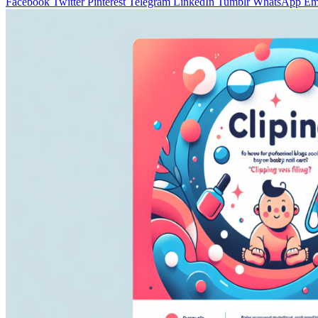
Facebook
Twitter
Pinterest
Telegram
LinkedIn
Tumblr
WhatsApp
Em