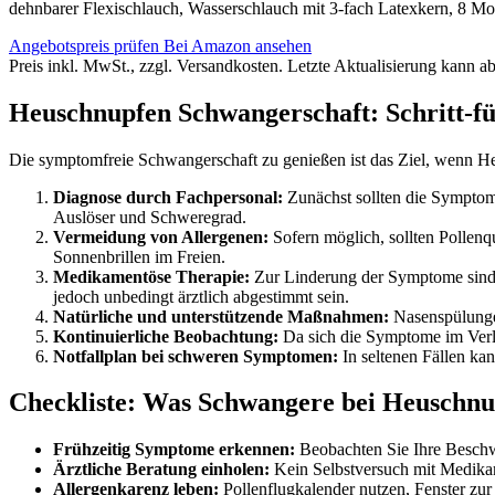
dehnbarer Flexischlauch, Wasserschlauch mit 3-fach Latexkern, 8 Mo
Angebotspreis prüfen
Bei Amazon ansehen
Preis inkl. MwSt., zzgl. Versandkosten. Letzte Aktualisierung kann a
Heuschnupfen Schwangerschaft: Schritt-fü
Die symptomfreie Schwangerschaft zu genießen ist das Ziel, wenn Heus
Diagnose durch Fachpersonal:
Zunächst sollten die Symptom
Auslöser und Schweregrad.
Vermeidung von Allergenen:
Sofern möglich, sollten Pollenq
Sonnenbrillen im Freien.
Medikamentöse Therapie:
Zur Linderung der Symptome sind i
jedoch unbedingt ärztlich abgestimmt sein.
Natürliche und unterstützende Maßnahmen:
Nasenspülungen
Kontinuierliche Beobachtung:
Da sich die Symptome im Verla
Notfallplan bei schweren Symptomen:
In seltenen Fällen kan
Checkliste: Was Schwangere bei Heuschnup
Frühzeitig Symptome erkennen:
Beobachten Sie Ihre Besch
Ärztliche Beratung einholen:
Kein Selbstversuch mit Medik
Allergenkarenz leben:
Pollenflugkalender nutzen, Fenster zur 