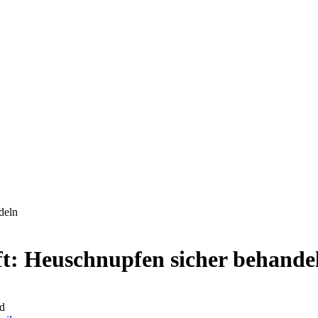
deln
ft: Heuschnupfen sicher behande
d