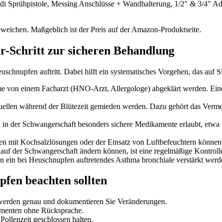
di Sprühpistole, Messing Anschlüsse + Wandhalterung, 1/2" & 3/4" Ad
bweichen. Maßgeblich ist der Preis auf der Amazon-Produktseite.
r-Schritt zur sicheren Behandlung
chnupfen auftritt. Dabei hilft ein systematisches Vorgehen, das auf Si
e von einem Facharzt (HNO-Arzt, Allergologe) abgeklärt werden. Eine
uellen während der Blütezeit gemieden werden. Dazu gehört das Verme
n der Schwangerschaft besonders sichere Medikamente erlaubt, etwa 
 mit Kochsalzlösungen oder der Einsatz von Luftbefeuchtern können 
uf der Schwangerschaft ändern können, ist eine regelmäßige Kontrol
n ein bei Heuschnupfen auftretendes Asthma bronchiale verstärkt werden,
fen beachten sollten
werden genau und dokumentieren Sie Veränderungen.
amenten ohne Rücksprache.
Pollenzeit geschlossen halten.