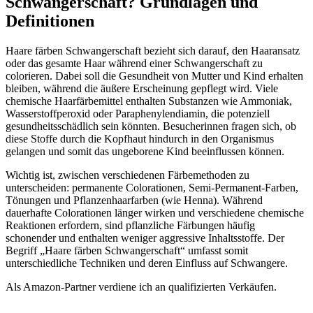
Schwangerschaft? Grundlagen und
Definitionen
Haare färben Schwangerschaft bezieht sich darauf, den Haaransatz
oder das gesamte Haar während einer Schwangerschaft zu
colorieren. Dabei soll die Gesundheit von Mutter und Kind erhalten
bleiben, während die äußere Erscheinung gepflegt wird. Viele
chemische Haarfärbemittel enthalten Substanzen wie Ammoniak,
Wasserstoffperoxid oder Paraphenylendiamin, die potenziell
gesundheitsschädlich sein könnten. Besucherinnen fragen sich, ob
diese Stoffe durch die Kopfhaut hindurch in den Organismus
gelangen und somit das ungeborene Kind beeinflussen können.
Wichtig ist, zwischen verschiedenen Färbemethoden zu
unterscheiden: permanente Colorationen, Semi-Permanent-Farben,
Tönungen und Pflanzenhaarfarben (wie Henna). Während
dauerhafte Colorationen länger wirken und verschiedene chemische
Reaktionen erfordern, sind pflanzliche Färbungen häufig
schonender und enthalten weniger aggressive Inhaltsstoffe. Der
Begriff „Haare färben Schwangerschaft“ umfasst somit
unterschiedliche Techniken und deren Einfluss auf Schwangere.
Als Amazon-Partner verdiene ich an qualifizierten Verkäufen.